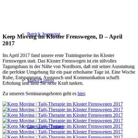
Patrick Jeannotat
Keep Moving im Kloster Frenswegen, D – April
2017
Im April 2017 fand unsere erste Trainingsreise ins Kloster
Frenswegen statt. Das Kloster Frenswegen ist ein stilvolles
Tagungshaus in der Nähe von Nordhorn, daß mit seiner Ausstattung
die perfekte Umgebung für ein paar erholsame Tage ist. Eine Woche
Ruhe, Entspannung, Austausch und Kommunikation schafft
Mirko Lorenz
Erholung und lässt Sie neue Kraft tanken.
Zu unseren Seminarangeboten geht es
hier
.
Lizenzierte Trainer