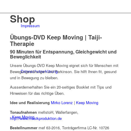
Shop
Impressum
Übungs-DVD Keep Moving | Taiji-
Therapie
90 Minuten für Entspannung, Gleichgewicht und
Beweglichkeit
Unsere Übungs-DVD Keep Moving eignet sich für Menschen mit
Datenschutzerklärung
Bewegungsstörungen und Parkinson. Sie hilft Ihnen fit, gesund
und in Bewegung zu bleiben.
Ausserdemerhalten Sie ein 20-seitiges Booklet mit Tips und
Hinweisen für das richtige Üben.
Idee und Realisierung
Mirko Lorenz
|
Keep Moving
Tonaufnahmen
mefistoH, Wallerfangen,
Keep Moving
http://www.musikproduktion.de
Bestellnummer
mef 63-2016, Tonträgerfirma LC-Nr. 10726